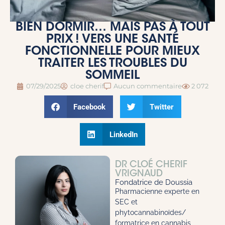
BIEN DORMIR… MAIS PAS À TOUT
PRIX ! VERS UNE SANTÉ
FONCTIONNELLE POUR MIEUX
TRAITER LES TROUBLES DU
SOMMEIL
07/29/2025
cloe cherif
Aucun commentaire
2 072
Facebook
Twitter
LinkedIn
DR CLOÉ CHERIF
VRIGNAUD
Fondatrice de Doussia
Pharmacienne experte en
SEC et
phytocannabinoïdes/
formatrice en cannabis