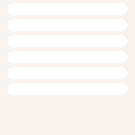
Testé sous contrôle
dermatologique, il a montré des
résultats encourageants après 14
à 28 jours d’utilisation
: peau plus
nette, rougeurs atténuées, grain
de peau affiné.