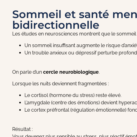
Sommeil et santé ment
bidirectionnelle
Les études en neurosciences montrent que le sommeil e
Un sommeil insuffisant augmente le risque d’anxié
Un trouble anxieux ou dépressif perturbe profon
On parle d’un
cercle neurobiologique
.
Lorsque les nuits deviennent fragmentées :
Le cortisol (hormone du stress) reste élevé.
L’amygdale (centre des émotions) devient hyperact
Le cortex préfrontal (régulation émotionnelle) fon
Résultat :
Vous devenez plus sensible au stress, plus réactif émo