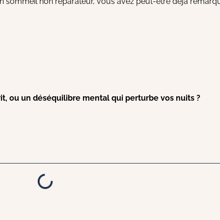
’un sommeil non réparateur, vous avez peut-être déjà remarqu
t, ou un déséquilibre mental qui perturbe vos nuits ?