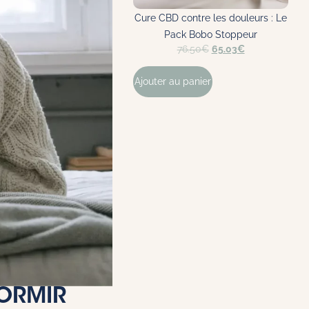
Cure CBD contre les douleurs : Le
Pack Bobo Stoppeur
76.50
€
65.03
€
Ajouter au panier
A
DORMIR