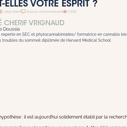
-ELLES VOTRE ESPRIT ?
cloe cherif
Aucun commentaire
1 200
É CHERIF VRIGNAUD
de Doussia
experte en SEC et phytocannabinoïdes/ formatrice en cannabis bie
es troubles du sommeil diplômée de Harvard Medical School
hypothèse : il est aujourd’hui solidement établi par la recherch