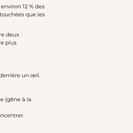
 environ 12 % des
 touchées que les
tre deux
re plus
derrière un œil.
e (gêne à la
r
oncentrer.
.