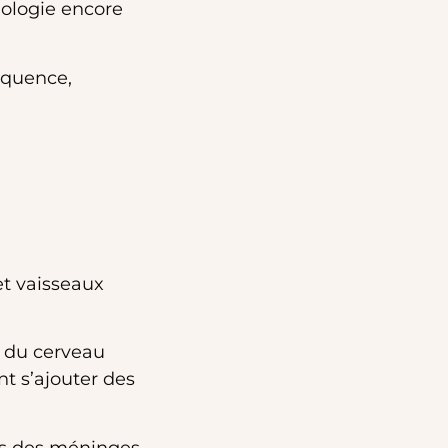
hologie encore
réquence,
t vaisseaux
s du cerveau
t s’ajouter des
ins des méninges