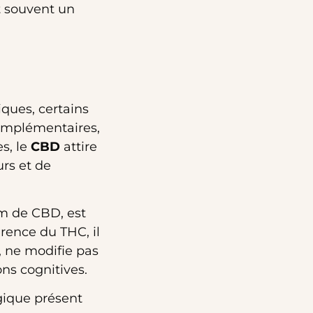
t souvent un
iques, certains
complémentaires,
es, le
CBD
attire
urs et de
om de CBD, est
rence du THC, il
, ne modifie pas
ons cognitives.
gique présent