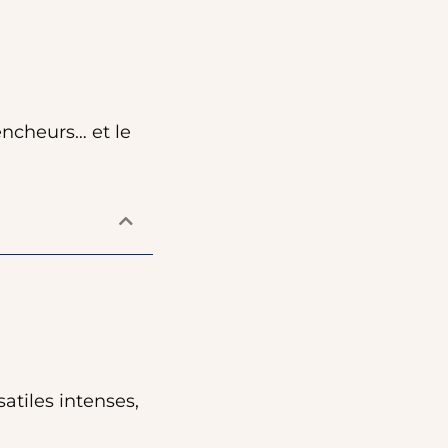
encheurs… et le
atiles intenses,