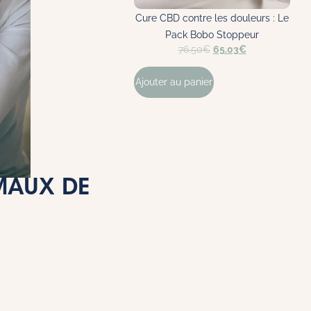
Cure CBD contre les douleurs : Le
Pack Bobo Stoppeur
76.50
€
65.03
€
Ajouter au panier
A
 MAUX DE