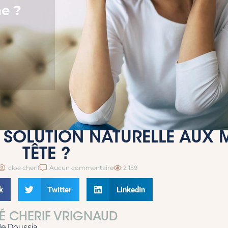
E SOLUTION NATURELLE AUX
TÊTE ?
cloe cherif
Aucun commentaire
2 159
k
Twitter
LinkedIn
É CHERIF VRIGNAUD
de Doussia