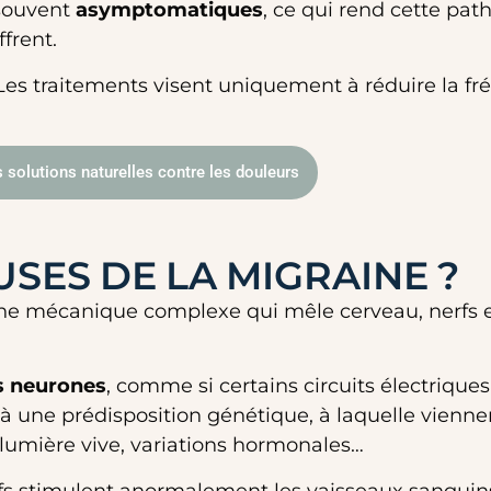
 souvent
asymptomatiques
, ce qui rend cette pat
frent.
e. Les traitements visent uniquement à réduire la f
 solutions naturelles contre les douleurs
USES DE LA MIGRAINE ?
une mécanique complexe qui mêle cerveau, nerfs e
es neurones
, comme si certains circuits électrique
à une prédisposition génétique, à laquelle viennen
, lumière vive, variations hormonales…
 nerfs stimulent anormalement les vaisseaux sangu