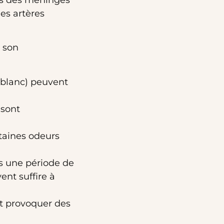
es artères
t son
n blanc) peuvent
 sont
rtaines odeurs
ès une période de
ent suffire à
t provoquer des