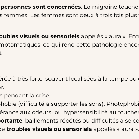
de personnes sont concernées
. La migraine touche
s femmes. Les femmes sont deux à trois fois plus
oubles visuels ou sensoriels
appelés « aura ». En
symptomatiques, ce qui rend cette pathologie enco
t.
rée à très forte, souvent localisées à la tempe ou 
r.
s pendant la crise.
obie (difficulté à supporter les sons), Photophobi
érance aux odeurs) ou hypersensibilité au touche
portante
, baillements répétés ou difficultés à se c
 de
troubles visuels ou sensoriels
appelés « aura »